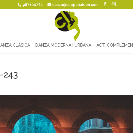
987100782
danza@coppelialeon.com
ANZA CLÁSICA
DANZA MODERNA | URBANA
ACT. COMPLEMEN
5-243