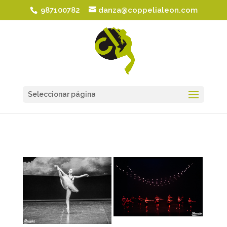
987100782
danza@coppelialeon.com
Seleccionar página